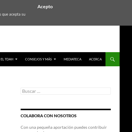
Acepto
s que acepta su
EL TDAH
CONSEJOS Y MÁS
MEDIATECA
ACERCA
Buscar:
COLABORA CON NOSOTROS
Con una pequeña aportación puedes contribuir