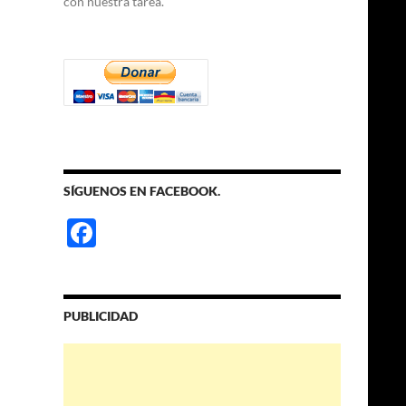
con nuestra tarea.
SÍGUENOS EN FACEBOOK.
F
ac
e
b
PUBLICIDAD
o
o