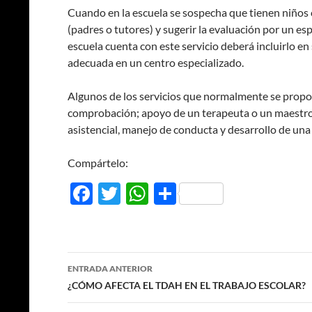
Cuando en la escuela se sospecha que tienen niños
(padres o tutores) y sugerir la evaluación por un es
escuela cuenta con este servicio deberá incluirlo en
adecuada en un centro especializado.
Algunos de los servicios que normalmente se propor
comprobación; apoyo de un terapeuta o un maestro 
asistencial, manejo de conducta y desarrollo de una
Compártelo:
F
T
W
C
ac
w
h
o
e
itt
at
m
b
er
s
p
Navegación
ENTRADA ANTERIOR
o
A
ar
de
¿CÓMO AFECTA EL TDAH EN EL TRABAJO ESCOLAR?
o
p
ti