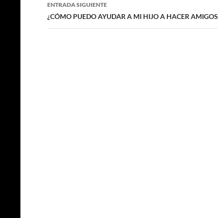
entradas
ENTRADA SIGUIENTE
k
p
r
¿CÓMO PUEDO AYUDAR A MI HIJO A HACER AMIGOS