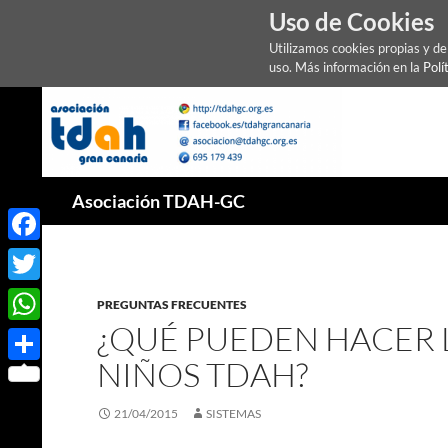
Uso de Cookies
Utilizamos cookies propias y d
uso. Más información en la
Polí
Saltar
al
contenido
Buscar
Asociación TDAH-GC
Facebook
Twitter
PREGUNTAS FRECUENTES
¿QUÉ PUEDEN HACER L
WhatsApp
NIÑOS TDAH?
Compartir
21/04/2015
SISTEMAS