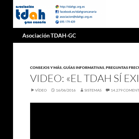
Saltar
al
contenido
Buscar
Asociación TDAH-GC
CONSEJOS Y MÁS
,
GUÍAS INFORMATIVAS
,
PREGUNTAS FREC
VIDEO: «EL TDAH SÍ EX
VÍDEO
16/06/2016
SISTEMAS
14.279 COMEN