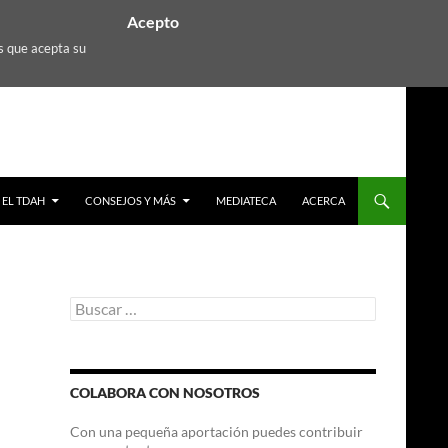
Acepto
s que acepta su
EL TDAH
CONSEJOS Y MÁS
MEDIATECA
ACERCA
Buscar:
COLABORA CON NOSOTROS
Con una pequeña aportación puedes contribuir