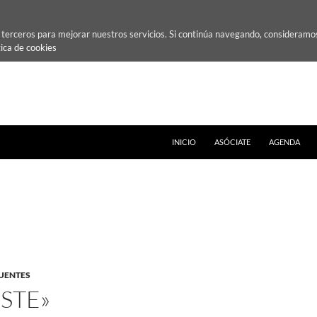
e terceros para mejorar nuestros servicios. Si continúa navegando, consideramo
tica de cookies
INICIO
ASÓCIATE
AGENDA
UENTES
ISTE»