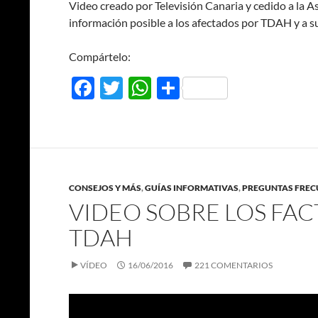
Video creado por Televisión Canaria y cedido a la 
información posible a los afectados por TDAH y a s
Compártelo:
F
T
W
C
ac
w
h
o
e
itt
at
m
b
er
s
p
o
A
ar
CONSEJOS Y MÁS
,
GUÍAS INFORMATIVAS
,
PREGUNTAS FREC
o
p
ti
VIDEO SOBRE LOS FAC
k
p
r
TDAH
VÍDEO
16/06/2016
221 COMENTARIOS