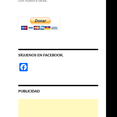
con nuestra tarea.
SÍGUENOS EN FACEBOOK.
F
ac
e
b
PUBLICIDAD
o
o