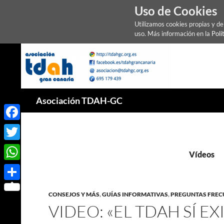
Uso de Cookies
Utilizamos cookies propias y d
uso. Más información en la
Polí
Saltar
al
contenido
Buscar
Asociación TDAH-GC
Facebook
Twitter
Vídeos
WhatsApp
Compartir
CONSEJOS Y MÁS
,
GUÍAS INFORMATIVAS
,
PREGUNTAS FREC
VIDEO: «EL TDAH SÍ EX