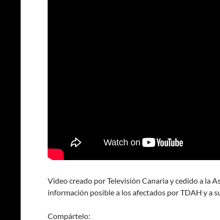
Video creado por Televisión Canaria y cedido a la 
información posible a los afectados por TDAH y a s
Compártelo: