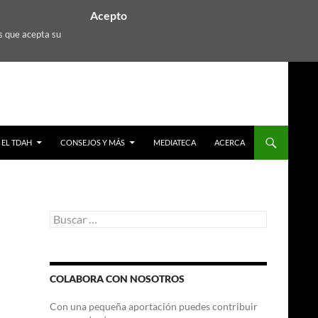
Acepto
s que acepta su
EL TDAH
CONSEJOS Y MÁS
MEDIATECA
ACERCA
Buscar:
COLABORA CON NOSOTROS
Con una pequeña aportación puedes contribuir