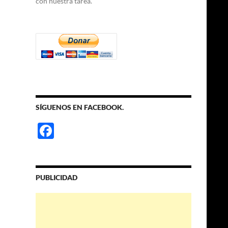
con nuestra tarea.
SÍGUENOS EN FACEBOOK.
F
ac
e
b
PUBLICIDAD
o
o