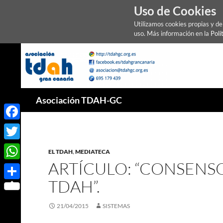
Uso de Cookies
Utilizamos cookies propias y d
uso. Más información en la
Polí
Saltar
al
contenido
Buscar
Asociación TDAH-GC
Facebook
Twitter
EL TDAH
,
MEDIATECA
ARTÍCULO: “CONSENS
WhatsApp
TDAH”.
Compartir
21/04/2015
SISTEMAS