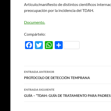
Artículo/manifiesto de distintos científicos intern
preocupación por la incidencia del TDAH.
Documento.
Compártelo:
F
T
W
C
ac
w
h
o
e
itt
at
m
b
er
s
p
Navegación
ENTRADA ANTERIOR
o
A
ar
de
PROTOCOLO DE DETECCIÓN TEMPRANA
o
p
ti
entradas
ENTRADA SIGUIENTE
k
p
r
GUÍA – “TDAH: GUÍA DE TRATAMIENTO PARA PADRES”