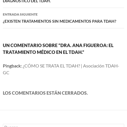
de
DIAGNÓSTICO DEL TDAH.
o
p
ti
entradas
ENTRADA SIGUIENTE
k
p
r
¿EXISTEN TRATAMIENTOS SIN MEDICAMENTOS PARA TDAH?
UN COMENTARIO SOBRE “DRA. ANA FIGUEROA: EL
TRATAMIENTO MÉDICO EN EL TDAH.”
Pingback:
¿CÓMO SE TRATA EL TDAH? | Asociación TDAH-
GC
LOS COMENTARIOS ESTÁN CERRADOS.
Buscar: