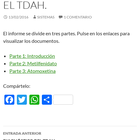
EL TDAH.
13/02/2016
SISTEMAS
1 COMENTARIO
El informe se divide en tres partes. Pulse en los enlaces para
visualizar los documentos.
Parte 1: Introducción
Parte 2: Metilfenidato
Parte 3: Atomoxetina
Compártelo:
F
T
W
C
ac
w
h
o
e
itt
at
m
b
er
s
p
Navegación
ENTRADA ANTERIOR
o
A
ar