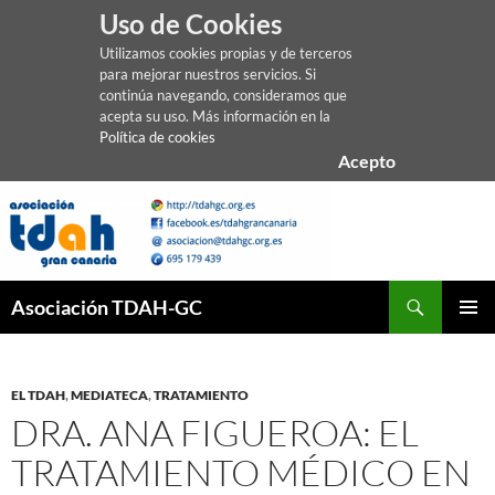
Uso de Cookies
Utilizamos cookies propias y de terceros
para mejorar nuestros servicios. Si
continúa navegando, consideramos que
acepta su uso. Más información en la
Política de cookies
Acepto
Saltar
al
contenido
Buscar
Asociación TDAH-GC
MENÚ
PRINCI
EL TDAH
,
MEDIATECA
,
TRATAMIENTO
DRA. ANA FIGUEROA: EL
TRATAMIENTO MÉDICO EN