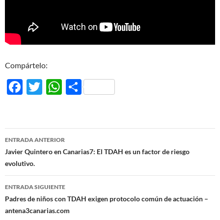
Compártelo:
F
T
W
C
ac
w
h
o
e
itt
at
m
b
er
s
p
Navegación
ENTRADA ANTERIOR
o
A
ar
de
Javier Quintero en Canarias7: El TDAH es un factor de riesgo
o
p
ti
evolutivo.
entradas
k
p
r
ENTRADA SIGUIENTE
Padres de niños con TDAH exigen protocolo común de actuación –
antena3canarias.com