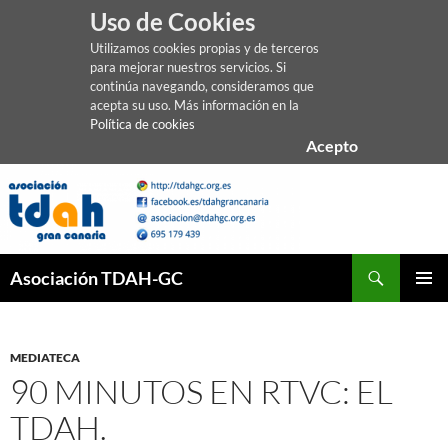
Uso de Cookies
Utilizamos cookies propias y de terceros
para mejorar nuestros servicios. Si
continúa navegando, consideramos que
acepta su uso. Más información en la
Política de cookies
Acepto
Saltar
al
contenido
Buscar
Asociación TDAH-GC
MENÚ
PRINCI
MEDIATECA
90 MINUTOS EN RTVC: EL
TDAH.