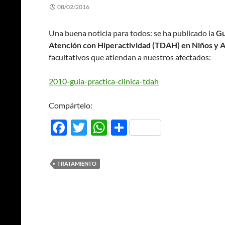
08/02/2016
Una buena noticia para todos: se ha publicado la
Gu
Atención con Hiperactividad (TDAH) en Niños y 
facultativos que atiendan a nuestros afectados:
2010-guia-practica-clinica-tdah
Compártelo:
F
T
W
C
ac
w
h
o
e
itt
at
m
TRATAMIENTO
b
er
s
p
o
A
ar
o
p
ti
k
p
r