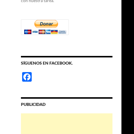
con nuestra tarea.
SÍGUENOS EN FACEBOOK.
F
ac
e
b
PUBLICIDAD
o
o