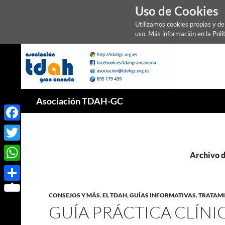
Uso de Cookies
Utilizamos cookies propias y d
uso. Más información en la
Polí
Saltar
al
contenido
Buscar
Asociación TDAH-GC
Facebook
Twitter
Archivo d
WhatsApp
Compartir
CONSEJOS Y MÁS
,
EL TDAH
,
GUÍAS INFORMATIVAS
,
TRATAM
GUÍA PRÁCTICA CLÍNI