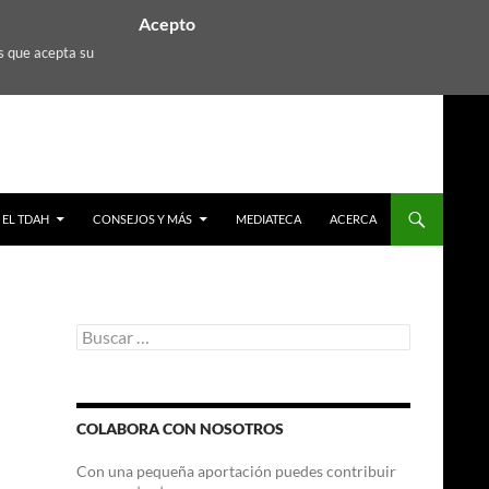
Acepto
s que acepta su
EL TDAH
CONSEJOS Y MÁS
MEDIATECA
ACERCA
Buscar:
COLABORA CON NOSOTROS
Con una pequeña aportación puedes contribuir