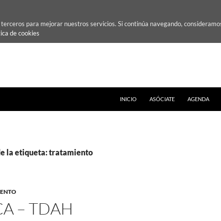
e terceros para mejorar nuestros servicios. Si continúa navegando, consideramo
tica de cookies
INICIO
ASÓCIATE
AGENDA
e la etiqueta: tratamiento
IENTO
CA – TDAH