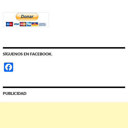
SÍGUENOS EN FACEBOOK.
F
ac
e
b
PUBLICIDAD
o
o
k