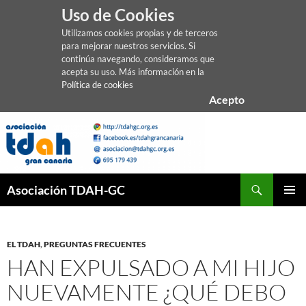
Uso de Cookies
Utilizamos cookies propias y de terceros
para mejorar nuestros servicios. Si
continúa navegando, consideramos que
acepta su uso. Más información en la
Política de cookies
Acepto
Saltar
al
contenido
Buscar
Asociación TDAH-GC
MENÚ
PRINCI
EL TDAH
,
PREGUNTAS FRECUENTES
HAN EXPULSADO A MI HIJO
NUEVAMENTE ¿QUÉ DEBO