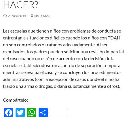
HACER?
21/04/2015
SISTEMAS
Las escuelas que tienen niños con problemas de conducta se
enfrentan a situaciones difíciles cuando los niños con TDAH
no son controlados o tratados adecuadamente. Al ser
expulsados, los padres pueden solicitar una revisión imparcial
del caso cuando no estén de acuerdo con la decisión de la
escuela, estableciéndose un acuerdo de separación temporal
mientras se evalúa el caso y se concluyen los procedimientos
administrativos (con la excepción de casos donde el niño ha
traído una arma o drogas, o daña substancialmente a otros).
Compártelo:
F
T
W
C
ac
w
h
o