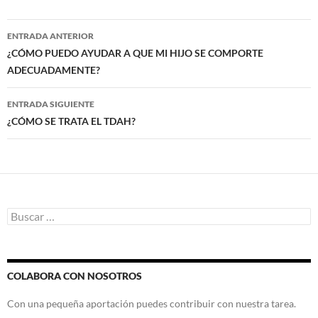
e
itt
at
m
b
er
s
p
Navegación
ENTRADA ANTERIOR
o
A
ar
de
¿CÓMO PUEDO AYUDAR A QUE MI HIJO SE COMPORTE
o
p
ti
ADECUADAMENTE?
entradas
k
p
r
ENTRADA SIGUIENTE
¿CÓMO SE TRATA EL TDAH?
Buscar:
COLABORA CON NOSOTROS
Con una pequeña aportación puedes contribuir con nuestra tarea.